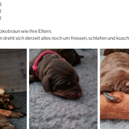
g
g
g
okobraun wie ihre Eltern.
 dreht sich derzeit alles noch um fressen, schlafen und kusch