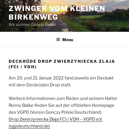
Skip
ZWINGER VOM KLEINEN
to
BIRKENWEG
content
Wir züchten Gonczy Polski
Menu
DECKRÜDE DROP ZWIERZYNIECKA ZLAJA
(FCI / VDH)
Am 20. und 21. Januar 2022 fand jeweils ein Deckakt
mit dem Deckrüden Drop statt.
Weitere Informationen zum Rüden und seinem Halter
Ronny Balke finden Sie auf der offiziellen Homepage
des VGPD (Verein Gonczy Polski Deutschland)
Drop Zwierzyniecka Złaja FCI / VDH – VGPD e.V.
(vgpdeutschland.de)