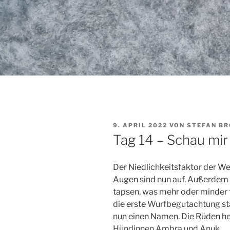
VERÖFFENTLICHT
9. APRIL 2022
VON
STEFAN BR
AM
Tag 14 – Schau mir 
Der Niedlichkeitsfaktor der We
Augen sind nun auf. Außerdem v
tapsen, was mehr oder minder 
die erste Wurfbegutachtung st
nun einen Namen. Die Rüden he
Hündinnen Ambra und Anuk.