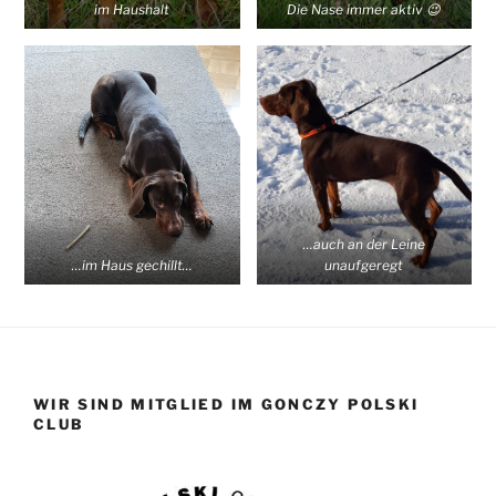
im Haushalt
Die Nase immer aktiv 😉
…auch an der Leine
…im Haus gechillt…
unaufgeregt
WIR SIND MITGLIED IM GONCZY POLSKI
CLUB