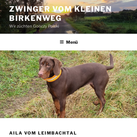
Zum
ZWINGER VOM KLEINEN
Inhalt
BIRKENWEG
springen
Wir züchten Gonczy Polski
Menü
AILA VOM LEIMBACHTAL